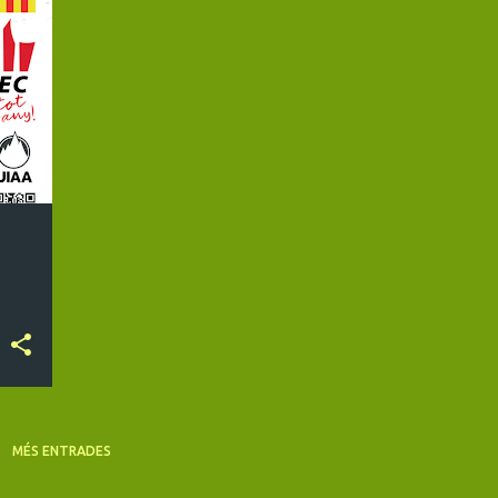
#FEEC #FEDME #FEDERATIVES #CEMP #MUNTANYA #MONTAÑA
MÉS ENTRADES