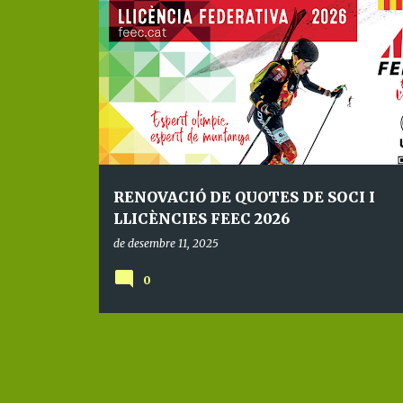
E
n
t
r
a
d
e
RENOVACIÓ DE QUOTES DE SOCI I
s
LLICÈNCIES FEEC 2026
de desembre 11, 2025
0