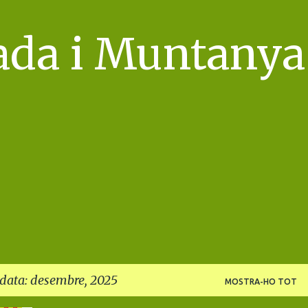
Salta al contingut principal
ada i Muntanya
 data: desembre, 2025
MOSTRA-HO TOT