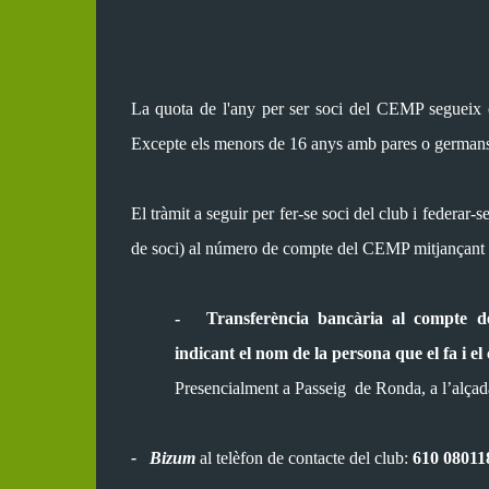
La quota de l'any per ser soci del CEMP segueix
Excepte els m
enors de 16 anys amb pares o germans 
El tràmit a seguir per fer‐se soci del club i federar‐se
de soci) al número de compte del CEMP mitjançant 
-
T
ransferència bancària al compt
indicant el nom de la persona que el fa i e
Presencialment a Passeig de Ronda, a l’alçad
-
Bizum
al
telèfon
de contacte del club:
610 08011