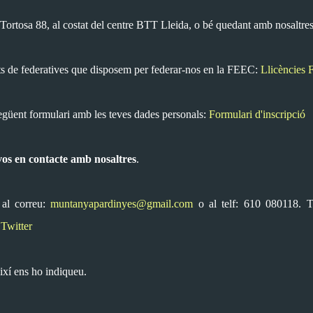
a Tortosa 88, al costat del centre BTT Lleida, o bé quedant amb nosaltres
ats de federatives que disposem per federar-nos en la FEEC:
Llicències
següent formulari amb les teves dades personals:
Formulari d'inscripció
-vos en contacte amb nosaltres
.
 al correu:
muntanyapardinyes@gmail.com
o al telf: 610 080118. 
o
Twitter
xí ens ho indiqueu.