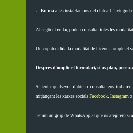
-
En mà
a les instal·lacions del club a L’ avingud
Al següent enllaç podeu consultar totes les modalit
Un cop decidida la modalitat de llicència omple el 
Després d'omplir el formulari, si us plau, poseu
Si teniu qualsevol dubte o consulta ens trobareu
mitjançant
les xarxes socials
Facebook
,
Instagram
Tenim un grup de WhatsApp al que us afegirem si ai